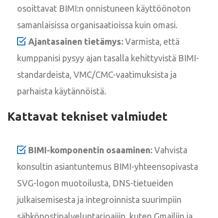
osoittavat BIMI:n onnistuneen käyttöönoton
samanlaisissa organisaatioissa kuin omasi.
Ajantasainen tietämys:
Varmista, että
kumppanisi pysyy ajan tasalla kehittyvistä BIMI-
standardeista, VMC/CMC-vaatimuksista ja
parhaista käytännöistä.
Kattavat tekniset valmiudet
BIMI-komponentin osaaminen:
Vahvista
konsultin asiantuntemus BIMI-yhteensopivasta
SVG-logon muotoilusta, DNS-tietueiden
julkaisemisesta ja integroinnista suurimpiin
sähköpostipalveluntarjoajiin, kuten Gmailiin ja