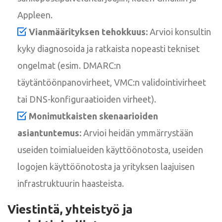
Appleen.
Vianmäärityksen tehokkuus:
Arvioi konsultin
kyky diagnosoida ja ratkaista nopeasti tekniset
ongelmat (esim. DMARC:n
täytäntöönpanovirheet, VMC:n validointivirheet
tai DNS-konfiguraatioiden virheet).
Monimutkaisten skenaarioiden
asiantuntemus:
Arvioi heidän ymmärrystään
useiden toimialueiden käyttöönotosta, useiden
logojen käyttöönotosta ja yrityksen laajuisen
infrastruktuurin haasteista.
Viestintä, yhteistyö ja