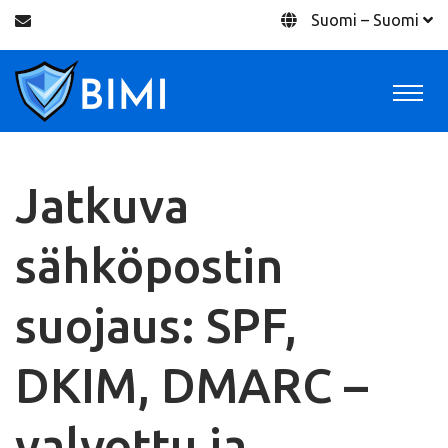
Suomi – Suomi
Jatkuva
sähköpostin
suojaus: SPF,
DKIM, DMARC –
valvottu ja