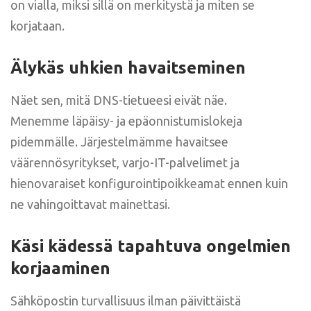
on vialla, miksi sillä on merkitystä ja miten se
korjataan.
Älykäs uhkien havaitseminen
Näet sen, mitä DNS-tietueesi eivät näe.
Menemme läpäisy- ja epäonnistumislokeja
pidemmälle. Järjestelmämme havaitsee
väärennösyritykset, varjo-IT-palvelimet ja
hienovaraiset konfigurointipoikkeamat ennen kuin
ne vahingoittavat mainettasi.
Käsi kädessä tapahtuva ongelmien
korjaaminen
Sähköpostin turvallisuus ilman päivittäistä