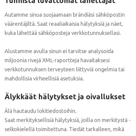
Tunnista luvattomat lähettäjät
Autamme sinua suojaamaan brändiäsi sähköpostin
väärentäjiltä. Saat reaaliaikaisia hälytyksiä ja näet,
kuka lähettää sähköposteja verkkotunnuksellasi.
Alustamme avulla sinun ei tarvitse analysoida
miljoonia rivejä XML-raportteja havaitaksesi
verkkotunnuksen terveyteen liittyviä ongelmia tai
mahdollisia virheellisiä asetuksia.
Älykkäät hälytykset ja oivallukset
Älä hautaudu lokitiedostoihin.
Saat merkityksellisiä hälytyksiä, joilla on merkitystä -
selkokielellä toimitettuna. Tiedät tarkalleen, mikä