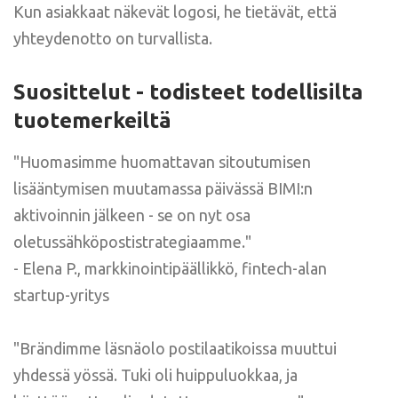
Kun asiakkaat näkevät logosi, he tietävät, että
yhteydenotto on turvallista.
Suosittelut - todisteet todellisilta
tuotemerkeiltä
"Huomasimme huomattavan sitoutumisen
lisääntymisen muutamassa päivässä BIMI:n
aktivoinnin jälkeen - se on nyt osa
oletussähköpostistrategiaamme."
- Elena P., markkinointipäällikkö, fintech-alan
startup-yritys
"Brändimme läsnäolo postilaatikoissa muuttui
yhdessä yössä. Tuki oli huippuluokkaa, ja