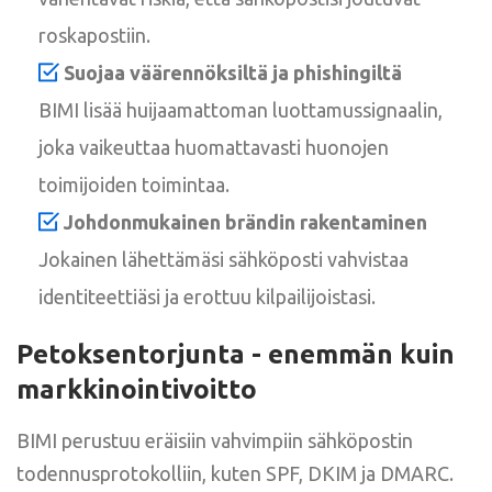
roskapostiin.
Suojaa väärennöksiltä ja phishingiltä
BIMI lisää huijaamattoman luottamussignaalin,
joka vaikeuttaa huomattavasti huonojen
toimijoiden toimintaa.
Johdonmukainen brändin rakentaminen
Jokainen lähettämäsi sähköposti vahvistaa
identiteettiäsi ja erottuu kilpailijoistasi.
Petoksentorjunta - enemmän kuin
markkinointivoitto
BIMI perustuu eräisiin vahvimpiin sähköpostin
todennusprotokolliin, kuten SPF, DKIM ja DMARC.