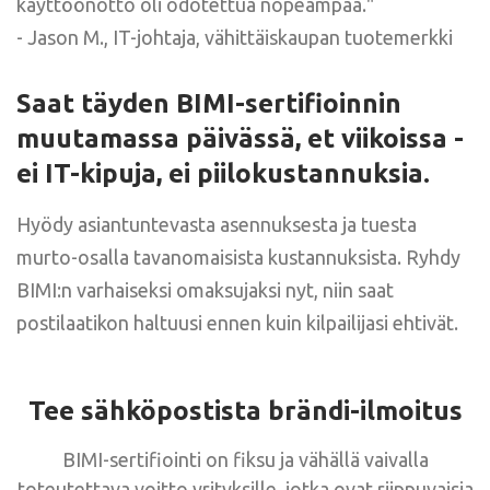
käyttöönotto oli odotettua nopeampaa."
- Jason M., IT-johtaja, vähittäiskaupan tuotemerkki
Saat täyden BIMI-sertifioinnin
muutamassa päivässä, et viikoissa -
ei IT-kipuja, ei piilokustannuksia.
Hyödy asiantuntevasta asennuksesta ja tuesta
murto-osalla tavanomaisista kustannuksista. Ryhdy
BIMI:n varhaiseksi omaksujaksi nyt, niin saat
postilaatikon haltuusi ennen kuin kilpailijasi ehtivät.
Tee sähköpostista brändi-ilmoitus
BIMI-sertifiointi on fiksu ja vähällä vaivalla
toteutettava voitto yrityksille, jotka ovat riippuvaisia