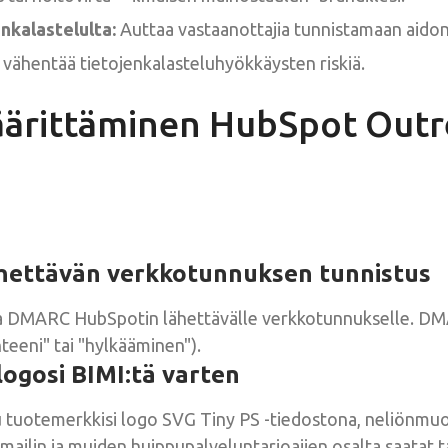
nkalastelulta:
Auttaa vastaanottajia tunnistamaan aidon
ä vähentää tietojenkalasteluhyökkäysten riskiä.
äärittäminen HubSpot Outr
ähettävän verkkotunnuksen tunnistus
ja DMARC HubSpotin lähettävälle verkkotunnukselle. D
nteeni" tai "hylkääminen").
logosi BIMI:tä varten
u tuotemerkkisi logo SVG Tiny PS -tiedostona, neliönmuot
mailin ja muiden huippupalveluntarjoajien osalta saatat 