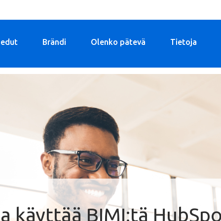
-edut
Brändi
Olenko pätevä
Tietoja
a käyttää BIMI:tä HubSpo