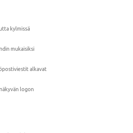
utta kylmissä
ndin mukaisiksi
öpostiviestit alkavat
a näkyvän logon