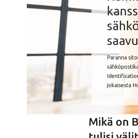
kanss
sähk
saavu
Paranna sito
sähköpostika
Identificatio
jokaisesta H
Mikä on B
tulisi väli