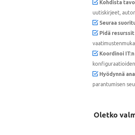
Kohdista tavo
uutiskirjeet, auto
Seuraa suorit
Pidä resurssit 
vaatimustenmukai
Koordinoi IT:n
konfiguraatioiden
Hyödynnä anal
parantumisen seur
Oletko val