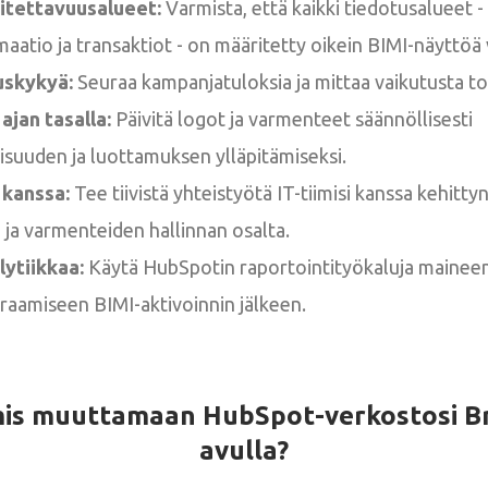
itettavuusalueet:
Varmista, että kaikki tiedotusalueet 
maatio ja transaktiot - on määritetty oikein BIMI-näyttöä 
uskykyä:
Seuraa kampanjatuloksia ja mittaa vaikutusta t
ajan tasalla:
Päivitä logot ja varmenteet säännöllisesti
suuden ja luottamuksen ylläpitämiseksi.
 kanssa:
Tee tiivistä yhteistyötä IT-tiimisi kanssa kehitt
 ja varmenteiden hallinnan osalta.
ytiikkaa:
Käytä HubSpotin raportointityökaluja maineen
aamiseen BIMI-aktivoinnin jälkeen.
mis muuttamaan HubSpot-verkostosi Br
avulla?