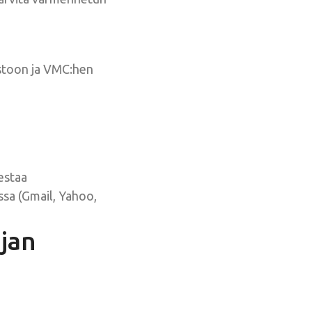
ostoon ja VMC:hen
estaa
ssa (Gmail, Yahoo,
jan