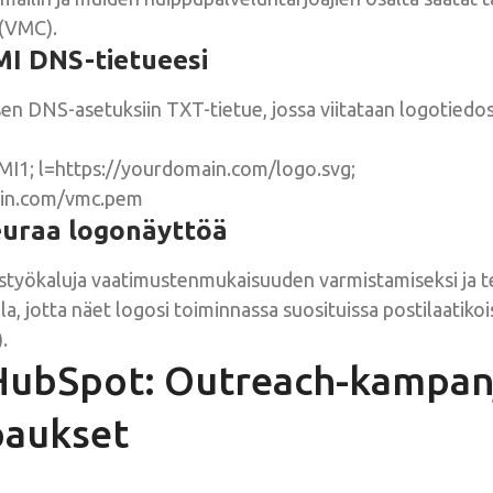
 (VMC).
IMI DNS-tietueesi
en DNS-asetuksiin TXT-tietue, jossa viitataan logotied
IMI1; l=https://yourdomain.com/logo.svg;
ain.com/vmc.pem
seuraa logonäyttöä
styökaluja vaatimustenmukaisuuden varmistamiseksi ja t
a, jotta näet logosi toiminnassa suosituissa postilaatikoi
.
 HubSpot: Outreach-kampan
paukset