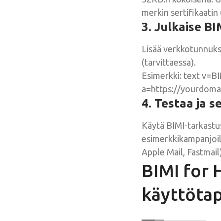
merkin sertifikaatin
3. Julkaise B
Lisää verkkotunnuks
(tarvittaessa).
Esimerkki: text v=B
a=https://yourdom
4. Testaa ja 
Käytä BIMI-tarkastu
esimerkkikampanjoill
Apple Mail, Fastmail)
BIMI for
käyttöta