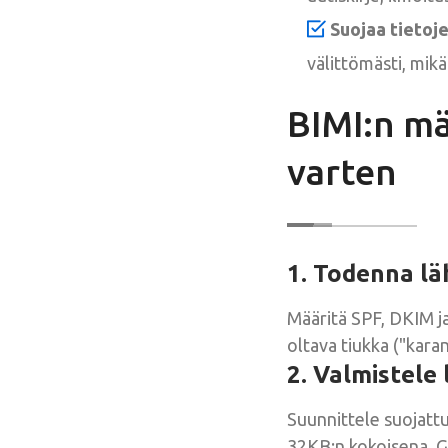
Suojaa tietoje
välittömästi, mik
BIMI:n m
varten
1. Todenna l
Määritä SPF, DKIM 
oltava tiukka ("kara
2. Valmistele 
Suunnittele suojatt
32KB:n kokoisena. G