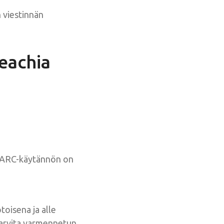
 viestinnän
eachia
MARC-käytännön on
oisena ja alle
tarvita varmennetun