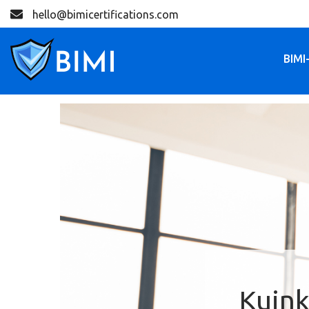
hello@bimicertifications.com
BIMI
Kuink