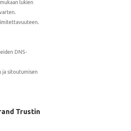
- mukaan lukien
varten.
oimitettavuuteen.
yneiden DNS-
 ja sitoutumisen
and Trustin