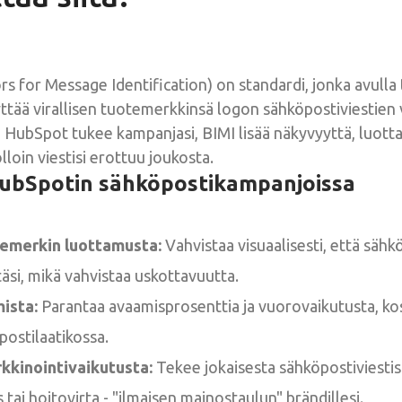
rs for Message Identification) on standardi, jonka avull
yttää virallisen tuotemerkkinsä logon sähköpostiviestien 
n HubSpot tukee kampanjasi, BIMI lisää näkyvyyttä, luott
lloin viestisi erottuu joukosta.
HubSpotin sähköpostikampanjoissa
emerkin luottamusta:
Vahvistaa visuaalisesti, että sähk
äsi, mikä vahvistaa uskottavuutta.
ista:
Parantaa avaamisprosenttia ja vuorovaikutusta, ko
postilaatikossa.
kkinointivaikutusta:
Tekee jokaisesta sähköpostiviestis
s tai hoitovirta - "ilmaisen mainostaulun" brändillesi.