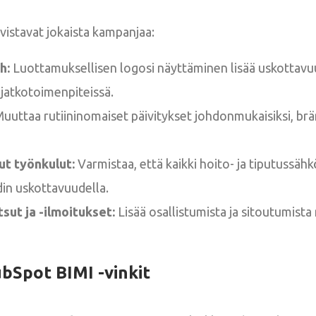
vistavat jokaista kampanjaa:
h:
Luottamuksellisen logosi näyttäminen lisää uskottavu
 jatkotoimenpiteissä.
uuttaa rutiininomaiset päivitykset johdonmukaisiksi, brä
t työnkulut:
Varmistaa, että kaikki hoito- ja tiputussähk
din uskottavuudella.
ut ja -ilmoitukset:
Lisää osallistumista ja sitoutumist
bSpot BIMI -vinkit