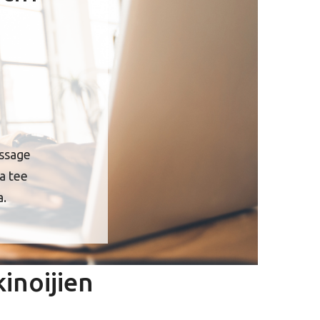
essage
ja tee
a.
inoijien