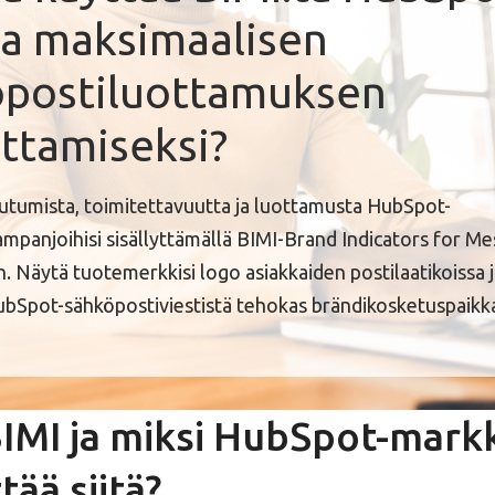
a maksimaalisen
öpostiluottamuksen
ttamiseksi?
utumista, toimitettavuutta ja luottamusta HubSpot-
mpanjoihisi sisällyttämällä BIMI-Brand Indicators for M
n. Näytä tuotemerkkisi logo asiakkaiden postilaatikoissa 
ubSpot-sähköpostiviestistä tehokas brändikosketuspaikk
IMI ja miksi HubSpot-markk
ttää siitä?