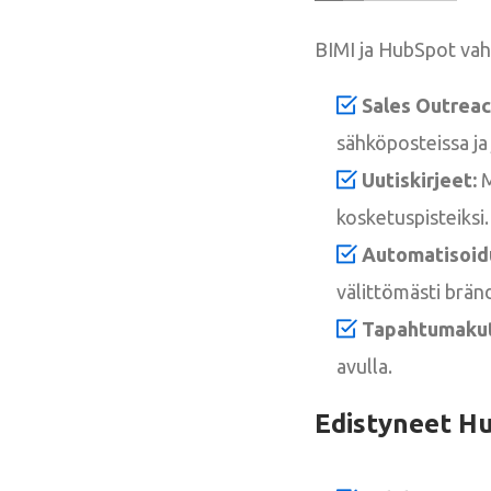
BIMI ja HubSpot vah
Sales Outreac
sähköposteissa ja
Uutiskirjeet:
M
kosketuspisteiksi.
Automatisoidu
välittömästi brän
Tapahtumakuts
avulla.
Edistyneet Hu