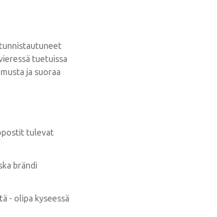
a tunnistautuneet
vieressä tuetuissa
amusta ja suoraa
öpostit tulevat
ska brändi
tä - olipa kyseessä