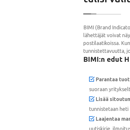
BIMI (Brand Indicato
lähettäjät voivat nä
postilaatikoissa. Ku
tunnistettavuutta, jo
BIMI:n edut 
Parantaa tuot
suoraan yritykselt
Lisää sitoutum
tunnistetaan heti 
Laajentaa mar
uutiskirje, ilmoitu